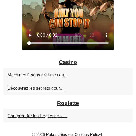
Casino
Machines à sous gratuites au...
Découvrez les secrets pour...
Roulette
Comprendre les Règles de la...
© 2026
Poker-chips.eu
|
Cookies Policy
|
|