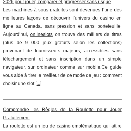
2026 pour jouer, comparer et progresser sans risque
Les machines à sous gratuites sont devenues l’une des
meilleures façons de découvrir l’univers du casino en
ligne au Canada, sans pression et sans portefeuille.
Aujourd’hui,
onlineslots
on trouve des milliers de titres
(plus de 9 000 jeux gratuits selon les collections)
provenant de fournisseurs majeurs, accessibles sans
téléchargement et sans inscription dans un simple
navigateur, sur ordinateur comme sur mobile.Ce guide
vous aide à tirer le meilleur de ce mode de jeu : comment
choisir une slot [
...
]
Comprendre les Règles de la Roulette pour Jouer
Gratuitement
La roulette est un jeu de casino emblématique qui attire